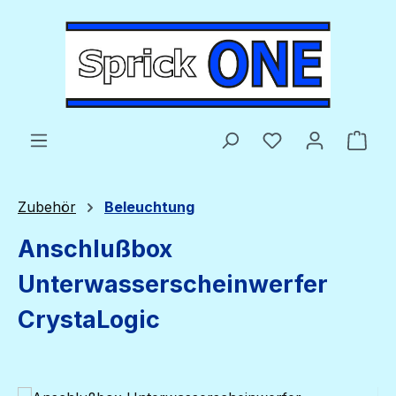
Zum Hauptinhalt springen
Du hast 0 Produ
Ware
Zubehör
Beleuchtung
Anschlußbox
Unterwasserscheinwerfer
CrystaLogic