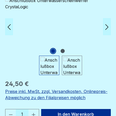
Bildergalerie überspringen
Regulärer Preis:
24,50 €
Preise inkl. MwSt. zzgl. Versandkosten, Onlinepreis-
Abweichung zu den Filialpreisen möglich
Produkt Anzahl: Gib den gewünschten We
In den Warenkorb