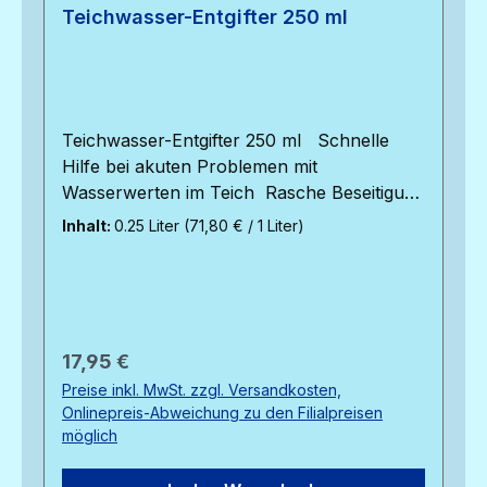
Teichwasser-Entgifter 250 ml
Teichwasser-Entgifter 250 ml Schnelle
Hilfe bei akuten Problemen mit
Wasserwerten im Teich Rasche Beseitigung
von Ammonium/AmmoniakReduziert Nitrat
Inhalt:
0.25 Liter
(71,80 € / 1 Liter)
und beugt Vergiftungen vor Verbessert
deutlich die Wasserwerte Frei von Bioziden
oder Pflanzengiften Durch den Kontakt mit
Wasser werden hochaktive
Mikroorganismen freigesetzt, die Ammoniak
Regulärer Preis:
17,95 €
und Nitrit für ihr eigenes Wachstum
Preise inkl. MwSt. zzgl. Versandkosten,
verbrauchen. Innerhalb weniger Stunden
Onlinepreis-Abweichung zu den Filialpreisen
werden die entsprechenden Werte deutlich
möglich
verbessert. Ausreichend für Teiche bis
5000 Liter Teichvolumen.