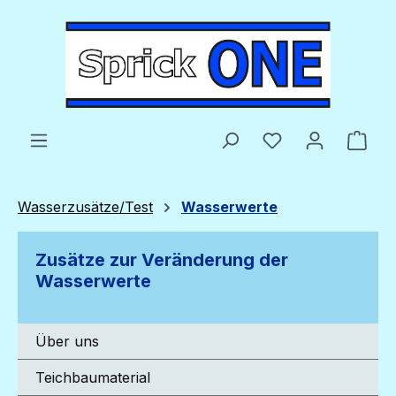
Zum Hauptinhalt springen
Du hast 0 Produ
Ware
Wasserzusätze/Test
Wasserwerte
Zusätze zur Veränderung der
Wasserwerte
Über uns
Teichbaumaterial