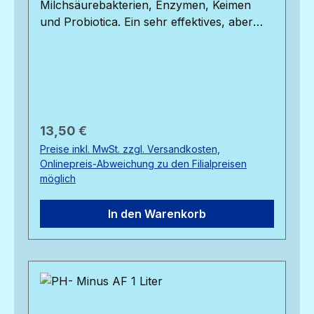
Milchsäurebakterien, Enzymen, Keimen
und Probiotica. Ein sehr effektives, aber
natürliches, Produkt zur Vorbeugung und
Genesung von bakteriellen Infekten und
parasitären Schimmelkrankheiten.
Verbessert zudem die Wasserqualität.
Stimuliert auch den natürlichen
Abwehrmechanismus der Koi.Das Mittel
Regulärer Preis:
13,50 €
wird nach einiger Zeit
Preise inkl. MwSt. zzgl. Versandkosten,
nachdosiert.Startdosierung : 500 ml auf
Onlinepreis-Abweichung zu den Filialpreisen
10.000 LiterNachdosierung : 250 ml auf
möglich
10.000 Liter1 Liter Inhalt
In den Warenkorb