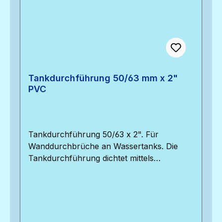
Tankdurchführung 50/63 mm x 2"
PVC
Tankdurchführung 50/63 x 2". Für
Wanddurchbrüche an Wassertanks. Die
Tankdurchführung dichtet mittels
elastischer Dichtung durch den
Anschraubdruck an der Tankoberfläche
ab. In diese Durchführung passt ein 50 mm
PVC-Druckrohr, der Gewindedurchmesser
der Verschraubung beträgt 2".