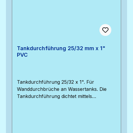
Tankdurchführung 25/32 mm x 1"
PVC
Tankdurchführung 25/32 x 1". Für
Wanddurchbrüche an Wassertanks. Die
Tankdurchführung dichtet mittels
elastischer Dichtung durch den
Anschraubdruck an der Tankoberfläche
ab. In diese Durchführung passt ein 25 mm
PVC-Druckrohr, der Gewindedurchmesser
der Verschraubung beträgt 1".