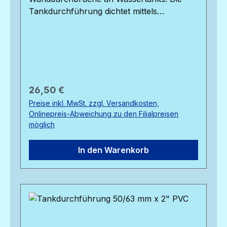
Tankdurchführung dichtet mittels
elastischer Dichtung durch den
Anschraubdruck an der Tankoberfläche
ab. In diese Durchführung passt ein 40 mm
PVC-Druckrohr, der Gewindedurchmesser
der Verschraubung beträgt 1 1/2".
Regulärer Preis:
26,50 €
Preise inkl. MwSt. zzgl. Versandkosten,
Onlinepreis-Abweichung zu den Filialpreisen
möglich
In den Warenkorb