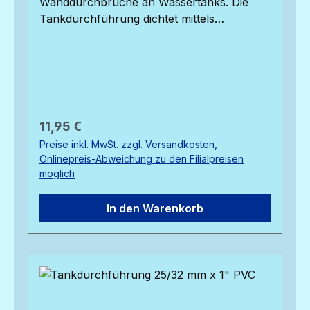
Wanddurchbrüche an Wassertanks. Die
Tankdurchführung dichtet mittels
elastischer Dichtung durch den
Anschraubdruck an der Tankoberfläche
ab. In diese Durchführung passt ein 20 mm
PVC-Druckrohr, der Gewindedurchmesser
der Verschraubung beträgt 3/4".
Regulärer Preis:
11,95 €
Preise inkl. MwSt. zzgl. Versandkosten,
Onlinepreis-Abweichung zu den Filialpreisen
möglich
In den Warenkorb