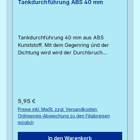
Tankdurchführung ABS 40 mm
Tankdurchführung 40 mm aus ABS
Kunststoff. Mit dem Gegenring únd der
Dichtung wird wird der Durchbruch
abgedichtet.
Regulärer Preis:
5,95 €
Preise inkl. MwSt. zzgl. Versandkosten,
Onlinepreis-Abweichung zu den Filialpreisen
möglich
In den Warenkorb