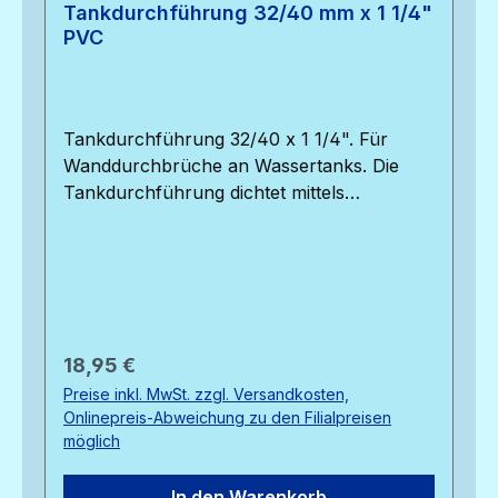
Tankdurchführung 32/40 mm x 1 1/4"
PVC
Tankdurchführung 32/40 x 1 1/4". Für
Wanddurchbrüche an Wassertanks. Die
Tankdurchführung dichtet mittels
elastischer Dichtung durch den
Anschraubdruck an der Tankoberfläche
ab. In diese Durchführung passt ein 32 mm
PVC-Druckrohr, der Gewindedurchmesser
der Verschraubung beträgt 1 1/4".
Regulärer Preis:
18,95 €
Preise inkl. MwSt. zzgl. Versandkosten,
Onlinepreis-Abweichung zu den Filialpreisen
möglich
In den Warenkorb