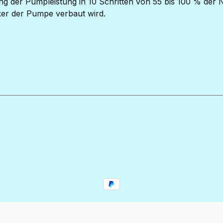
ng der Pumpleistung in 10 Schritten von 55 bis 100 % der 
ker der Pumpe verbaut wird.