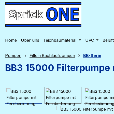
m Hauptinhalt springen
Zur Suche springen
Zur Hauptnavigation springen
Home
Über uns
Teichbaumaterial
UVC
Belüf
Pumpen
Filter+Bachlaufpumpen
BB-Serie
BB3 15000 Filterpumpe 
Bildergalerie überspringen