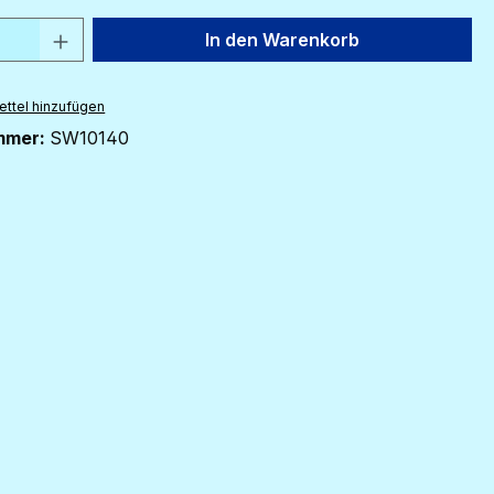
 Anzahl: Gib den gewünschten Wert ein 
In den Warenkorb
ttel hinzufügen
mmer:
SW10140