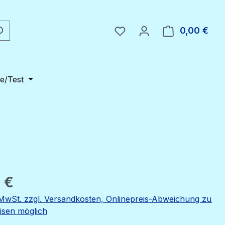
Du hast 0 Produkte auf 
0,00 €
Ware
e/Test
eis:
 €
. MwSt. zzgl. Versandkosten, Onlinepreis-Abweichung zu
eisen möglich