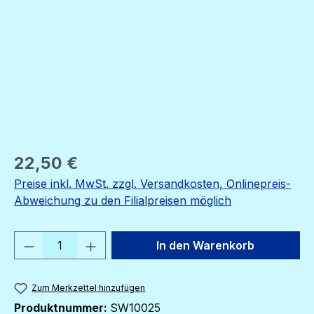
Regulärer Preis:
22,50 €
Preise inkl. MwSt. zzgl. Versandkosten, Onlinepreis-
Abweichung zu den Filialpreisen möglich
Produkt Anzahl: Gib den gewünschten We
In den Warenkorb
Zum Merkzettel hinzufügen
Produktnummer:
SW10025