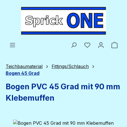
Zum Hauptinhalt springen
Du hast 0 Produ
Ware
Teichbaumaterial
Fittings/Schlauch
Bogen 45 Grad
Bogen PVC 45 Grad mit 90 mm
Klebemuffen
Bildergalerie überspringen