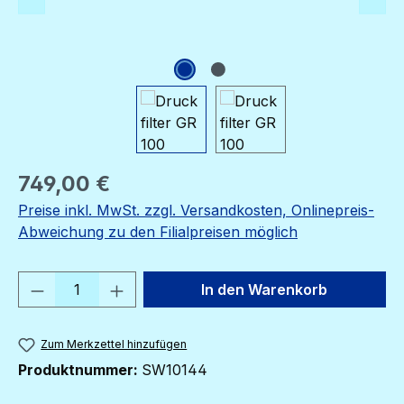
Regulärer Preis:
749,00 €
Preise inkl. MwSt. zzgl. Versandkosten, Onlinepreis-
Abweichung zu den Filialpreisen möglich
Produkt Anzahl: Gib den gewünschten We
In den Warenkorb
Zum Merkzettel hinzufügen
Produktnummer:
SW10144