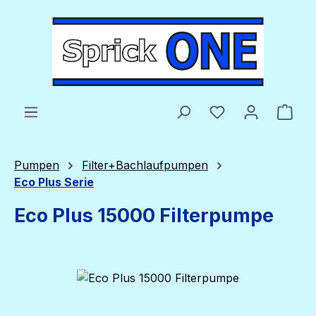
Zum Hauptinhalt springen
Du hast 0 Produ
Ware
Pumpen
Filter+Bachlaufpumpen
Eco Plus Serie
Eco Plus 15000 Filterpumpe
Bildergalerie überspringen