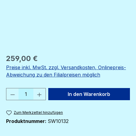
Regulärer Preis:
259,00 €
Preise inkl. MwSt. zzgl. Versandkosten, Onlinepreis-
Abweichung zu den Filialpreisen möglich
Produkt Anzahl: Gib den gewünschten We
In den Warenkorb
Zum Merkzettel hinzufügen
Produktnummer:
SW10132