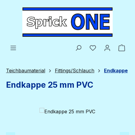
Zum Hauptinhalt springen
Du hast 0 Produ
Ware
Teichbaumaterial
Fittings/Schlauch
Endkappe
Endkappe 25 mm PVC
Bildergalerie überspringen