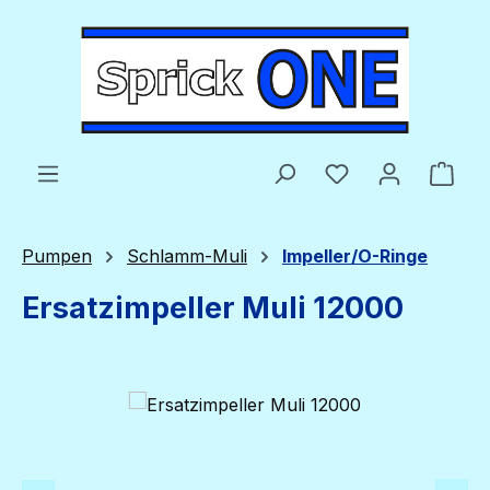
Zum Hauptinhalt springen
Du hast 0 Produ
Ware
Pumpen
Schlamm-Muli
Impeller/O-Ringe
Ersatzimpeller Muli 12000
Bildergalerie überspringen