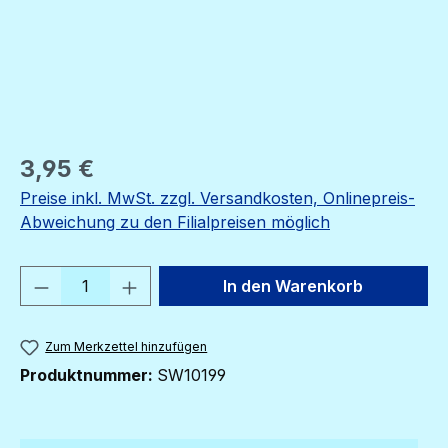
Regulärer Preis:
3,95 €
Preise inkl. MwSt. zzgl. Versandkosten, Onlinepreis-
Abweichung zu den Filialpreisen möglich
Produkt Anzahl: Gib den gewünschten We
In den Warenkorb
Zum Merkzettel hinzufügen
Produktnummer:
SW10199