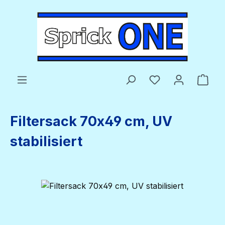
Zum Hauptinhalt springen
Du hast 0 Produ
Ware
Filtersack 70x49 cm, UV
stabilisiert
Bildergalerie überspringen