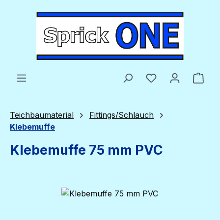
Zum Hauptinhalt springen
Du hast 0 Produ
Ware
Teichbaumaterial
Fittings/Schlauch
Klebemuffe
Klebemuffe 75 mm PVC
Bildergalerie überspringen