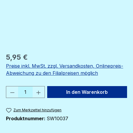
Regulärer Preis:
5,95 €
Preise inkl. MwSt. zzgl. Versandkosten, Onlinepreis-
Abweichung zu den Filialpreisen möglich
Produkt Anzahl: Gib den gewünschten We
In den Warenkorb
Zum Merkzettel hinzufügen
Produktnummer:
SW10037