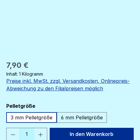
Regulärer Preis:
7,90 €
Inhalt:
1 Kilogramm
Preise inkl. MwSt. zzgl. Versandkosten, Onlinepreis-
Abweichung zu den Filialpreisen möglich
auswählen
Pelletgröße
3 mm Pelletgröße
6 mm Pelletgröße
Produkt Anzahl: Gib den gewünschten We
In den Warenkorb