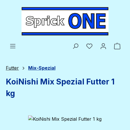
Zum Hauptinhalt springen
Du hast 0 Produ
Ware
Futter
Mix-Spezial
KoiNishi Mix Spezial Futter 1
kg
Bildergalerie überspringen