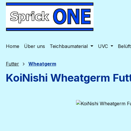
m Hauptinhalt springen
Zur Suche springen
Zur Hauptnavigation springen
Home
Über uns
Teichbaumaterial
UVC
Belüf
Futter
Wheatgerm
KoiNishi Wheatgerm Futt
Bildergalerie überspringen