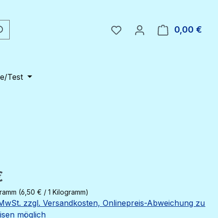
Du hast 0 Produkte auf 
0,00 €
Ware
e/Test
eis:
€
ogramm
(6,50 € / 1 Kilogramm)
. MwSt. zzgl. Versandkosten, Onlinepreis-Abweichung zu
eisen möglich