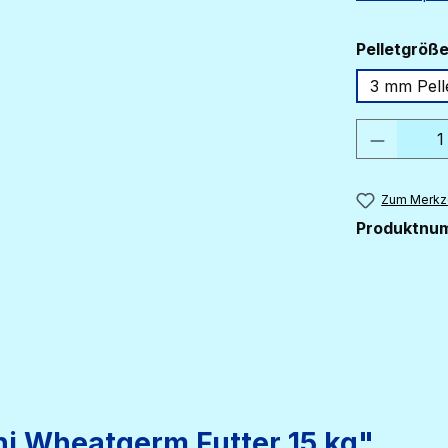
Pelletgröß
3 mm Pell
Produkt
Zum Merkze
Produktnu
hi Wheatgerm Futter 15 kg"