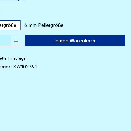
auswählen
e
etgröße
6 mm Pelletgröße
 Anzahl: Gib den gewünschten Wert ein 
In den Warenkorb
ttel hinzufügen
mmer:
SW10276.1