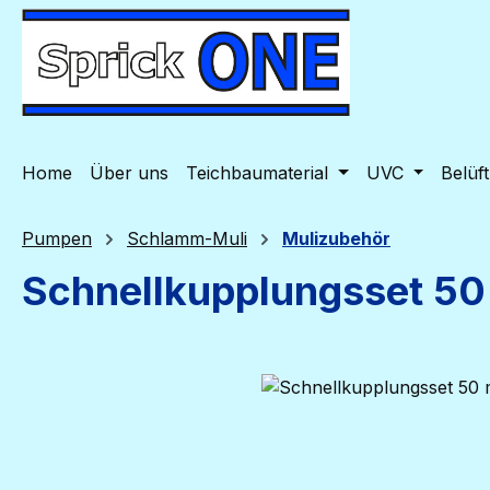
m Hauptinhalt springen
Zur Suche springen
Zur Hauptnavigation springen
Home
Über uns
Teichbaumaterial
UVC
Belüf
Pumpen
Schlamm-Muli
Mulizubehör
Schnellkupplungsset 50
Bildergalerie überspringen