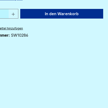
 Anzahl: Gib den gewünschten Wert ein 
In den Warenkorb
ttel hinzufügen
mmer:
SW10286