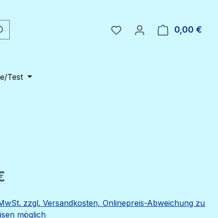
Du hast 0 Produkte auf 
0,00 €
Ware
e/Test
eis:
€
. MwSt. zzgl. Versandkosten, Onlinepreis-Abweichung zu
eisen möglich