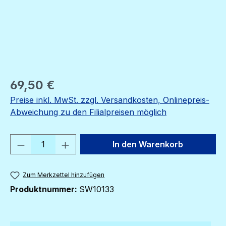
Regulärer Preis:
69,50 €
Preise inkl. MwSt. zzgl. Versandkosten, Onlinepreis-
Abweichung zu den Filialpreisen möglich
Produkt Anzahl: Gib den gewünschten We
In den Warenkorb
Zum Merkzettel hinzufügen
Produktnummer:
SW10133