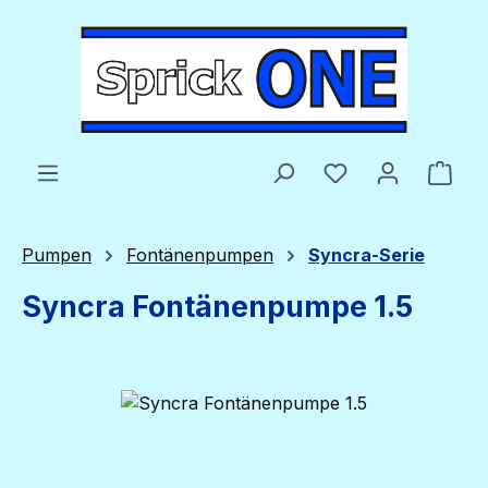
Zum Hauptinhalt springen
Du hast 0 Produ
Ware
Pumpen
Fontänenpumpen
Syncra-Serie
Syncra Fontänenpumpe 1.5
Bildergalerie überspringen