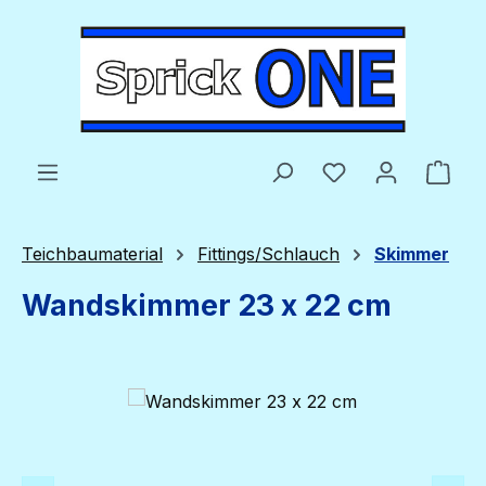
Zum Hauptinhalt springen
Du hast 0 Produ
Ware
Teichbaumaterial
Fittings/Schlauch
Skimmer
Wandskimmer 23 x 22 cm
Bildergalerie überspringen