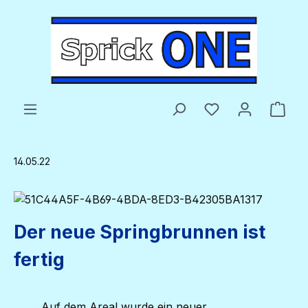
Zum Hauptinhalt springen
Du hast 0 Produ
Ware
14.05.22
Der neue Springbrunnen ist
fertig
Auf dem Areal wurde ein neuer